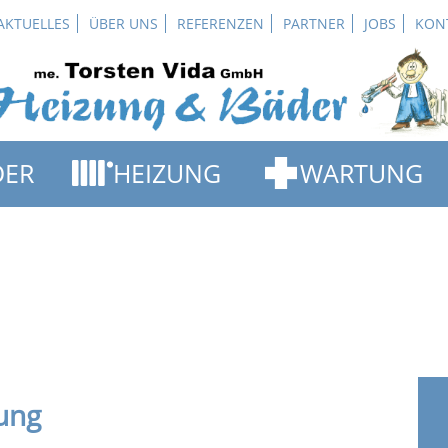
Navigation
AKTUELLES
ÜBER UNS
REFERENZEN
PARTNER
JOBS
KON
überspringen
Navigation
DER
HEIZUNG
WARTUNG
überspringen
BRENNWERTTECHNIK
REPARATUR-SERVIC
DPLANER
ALTERNATIVE ENERGIEN
WARTUNGS-SERVIC
ELGALERIE
HEIZFLÄCHEN
NOTDIENST-SERVI
UNG
KAMINÖFEN
KANALREINIGUNG
OR WHIRLPOOL
SOLARENERGIE
ung