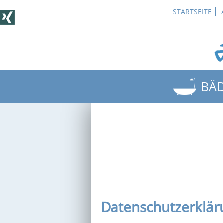
STARTSEITE
BÄ
BÄDER
3D-BA
BEISPI
PLAN
OUTDO
Datenschutzerklär